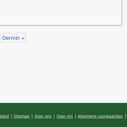
na
agina
Dernier »
eleid
Sitemap
Over ons
Over mij
Algemene voorwaarden