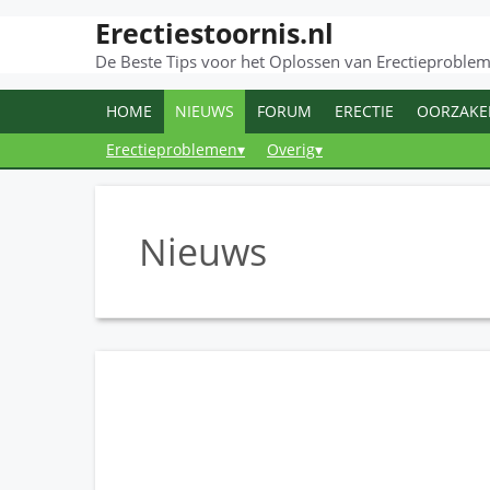
Erectiestoornis.nl
Ga
naar
De Beste Tips voor het Oplossen van Erectieproble
de
inhoud
HOME
NIEUWS
FORUM
ERECTIE
OORZAKE
Erectieproblemen▾
Overig▾
Nieuws