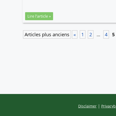
Lire l'article »
Post
Pagina
Pagina
Pagi
P
Articles plus anciens
«
1
2
…
4
5
navigation
Disclaimer
Privacyb