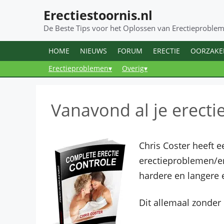
Erectiestoornis.nl
Ga
naar
De Beste Tips voor het Oplossen van Erectieproble
de
inhoud
HOME
NIEUWS
FORUM
ERECTIE
OORZAKE
Erectieproblemen▾
Overig▾
Vanavond al je erect
Chris Coster heeft 
erectieproblemen/er
hardere en langere e
Dit allemaal zonder 